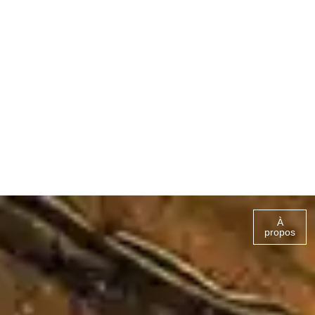
À
propos