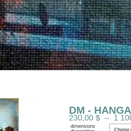
DM - HANGA
230,00
$
–
1 10
dimensions