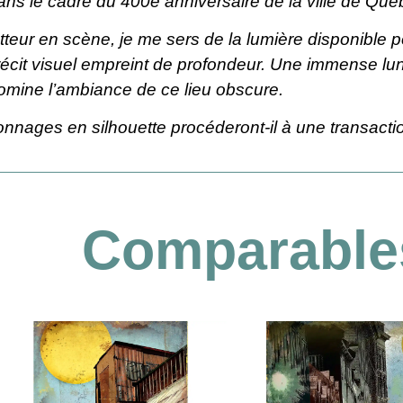
ns le cadre du 400e anniversaire de la ville de Qué
tteur en scène, je me sers de la lumière disponible
 récit visuel empreint de profondeur. Une immense lu
 domine l’ambiance de ce lieu obscure.
nnages en silhouette procéderont-il à une transac
Comparable