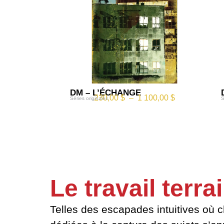
DM – L’ÉCHANGE
230,00
$
–
1 100,00
$
Séries originales
S
Le travail terra
Telles des escapades intuitives où c