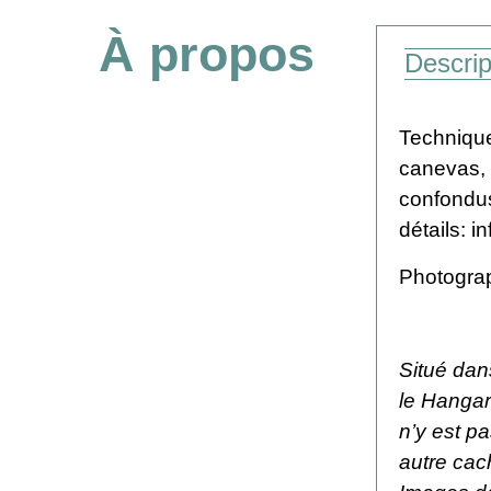
À propos
Descrip
Technique
canevas, p
confondus
détails:
i
Photograp
Situé dans
le Hangar
n’y est p
autre cac