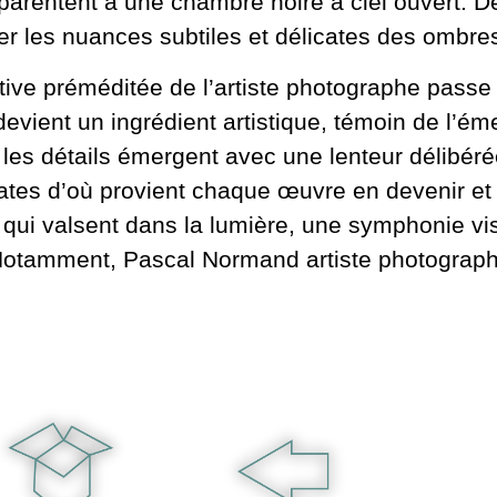
parentent à une chambre noire à ciel ouvert. Dè
ler les nuances subtiles et délicates des ombres
éative préméditée de l’artiste photographe passe 
ient un ingrédient artistique, témoin de l’ém
ue les détails émergent avec une lenteur délibér
rates d’où provient chaque œuvre en devenir et s
qui valsent dans la lumière, une symphonie vis
 Notamment, Pascal Normand artiste photograp