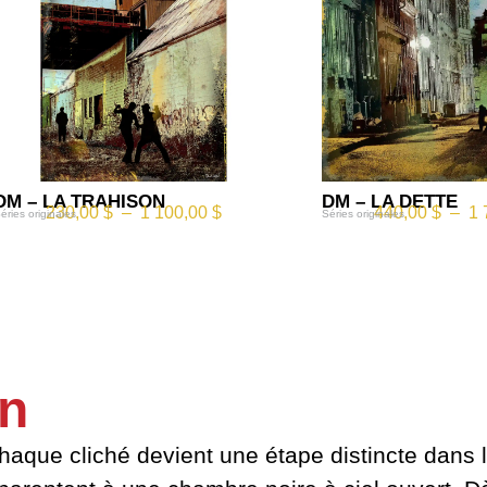
DM – LA TRAHISON
DM – LA DETTE
230,00
$
–
1 100,00
$
440,00
$
–
1 
éries originales
Séries originales
in
haque cliché devient une étape distincte dans l