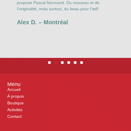
propose Pascal Normand. Du nouveau et de
N
l’originalité, mais surtout, du beau pour l’œil!
t
s
Alex D. – Montréal
Menu
Accueil
À propos
Boutique
Activités
Contact