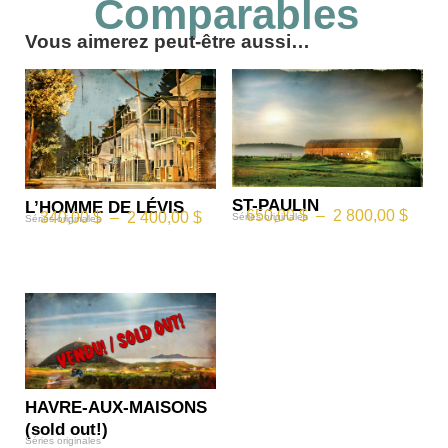
Comparables
Vous aimerez peut-être aussi…
ST-PAULIN
L’HOMME DE LÉVIS
650,00
$
–
2 800,00
$
340,00
$
–
2 400,00
$
Séries originales
Séries originales
HAVRE-AUX-MAISONS
(sold out!)
Séries originales