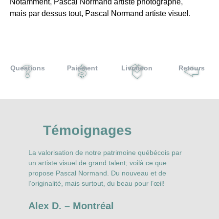
Notamment, Pascal Normand artiste photographe,
mais par dessus tout, Pascal Normand artiste visuel.
Questions
Paiement
Livraison
Retours
Témoignages
La valorisation de notre patrimoine québécois par
N
r
un artiste visuel de grand talent; voilà ce que
P
propose Pascal Normand. Du nouveau et de
N
l’originalité, mais surtout, du beau pour l’œil!
t
s
Alex D. – Montréal