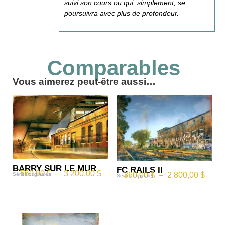
suivi son cours ou qui, simplement, se
poursuivra avec plus de profondeur.
Comparables
Vous aimerez peut-être aussi…
BARRY SUR LE MUR
FC RAILS II
560,00
$
–
3 200,00
$
360,00
$
–
2 800,00
$
Séries originales
Séries originales