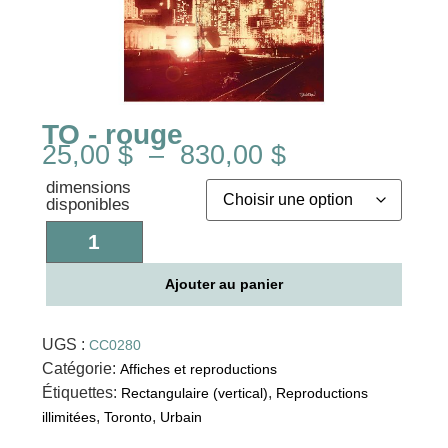
TO - rouge
25,00
$
–
830,00
$
dimensions
disponibles
Ajouter au panier
UGS :
CC0280
Catégorie:
Affiches et reproductions
Étiquettes:
,
Rectangulaire (vertical)
Reproductions
,
,
illimitées
Toronto
Urbain