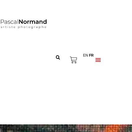
EN
FR