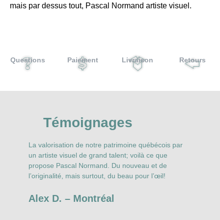
mais par dessus tout, Pascal Normand artiste visuel.
Questions
Paiement
Livraison
Retours
Témoignages
La valorisation de notre patrimoine québécois par
N
r
un artiste visuel de grand talent; voilà ce que
P
propose Pascal Normand. Du nouveau et de
N
l’originalité, mais surtout, du beau pour l’œil!
t
s
Alex D. – Montréal