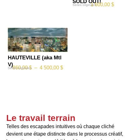
SOLD OUT!
1 600,00
$
Séries originales
HAUTEVILLE (aka Mtl
V)
860,00
$
–
4 500,00
$
Séries originales
Le travail terrain
Telles des escapades intuitives où chaque cliché
devient une étape distincte dans le processus créatif,