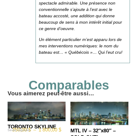
spectacle admirable. Une présence non
conventionnelle s’ajoute à l’est avec le
bateau accosté, une addition qui donne
beaucoup de sens à mon intérêt initial pour
ce genre d’oeuvre.
Un élément particulier m’est apparu lors de
mes interventions numériques: le nom du
bateau est… « Québécois »… Qui l’eut cru!
Comparables
Vous aimerez peut-être aussi…
TORONTO SKYLINE
350,00
$
–
1 800,00
$
MTL IV – 32″x80″ –
Séries originales