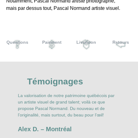
Notamment, Pascal Normand artiste photographe,
mais par dessus tout, Pascal Normand artiste visuel.
Questions
Paiement
Livraison
Retours
Témoignages
La valorisation de notre patrimoine québécois par
N
r
un artiste visuel de grand talent; voilà ce que
P
propose Pascal Normand. Du nouveau et de
N
l’originalité, mais surtout, du beau pour l’œil!
t
s
Alex D. – Montréal