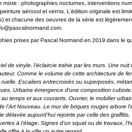
 mixte : photographies nocturnes, interventions num
einture aérosol et vernis. L’édition originale est lim
) et chacune des oeuvres de la série est légèrement
nfo@pascalnormand.com
.
hies prises par Pascal Normand en 2019 dans le qua
iel de vinyle, l’éclaircie trahie par les murs. Une nu
auteur. Comme le volume de cette architecture de fe
a ruelle. Escaliers entrecroisés ou superposés, méta
ues. Urbaine émergence d’une composition cubiste. 
e au temps et aux courants. Ouvrier, le mobilier urb
de l’Art Nouveau. Le mur de briques rouges arbore 
ie délavée aujourd’hui rejointe par celle des graffitis
vertes à l’étage. Signes d’un squat ou de travaux, l’h
uelle offre à la ville un autre regard.