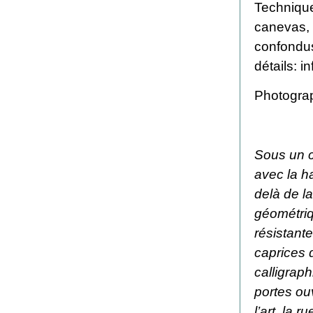
Technique
canevas, p
confondus
détails:
i
Photograp
Sous un c
avec la h
delà de l
géométriq
résistant
caprices 
calligraph
portes ou
l’art, la r