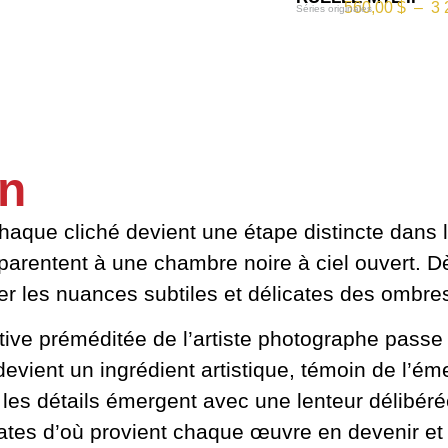
560,00
$
–
3 
Séries originales
in
haque cliché devient une étape distincte dans l
parentent à une chambre noire à ciel ouvert. Dè
ler les nuances subtiles et délicates des ombres
éative préméditée de l’artiste photographe passe 
ient un ingrédient artistique, témoin de l’ém
ue les détails émergent avec une lenteur délibér
rates d’où provient chaque œuvre en devenir et s