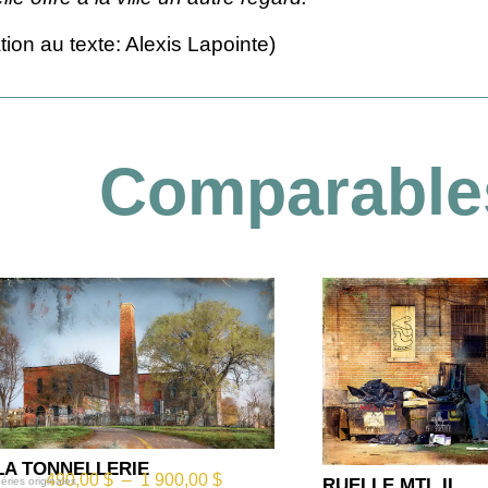
tion au texte: Alexis Lapointe​)
Comparable
LA TONNELLERIE
490,00
$
–
1 900,00
$
RUELLE MTL II
éries originales