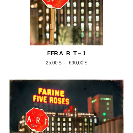
FFR A_R_T – 1
25,00
$
–
690,00
$