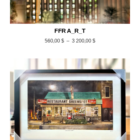
FFR A_R_T
560,00
$
–
3 200,00
$