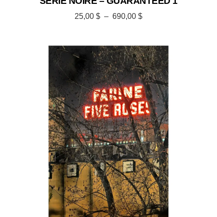
SÉRIE NOIRE – GUARANTEED 1
25,00
$
–
690,00
$