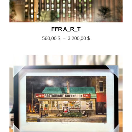
FFR A_R_T
560,00
$
–
3 200,00
$