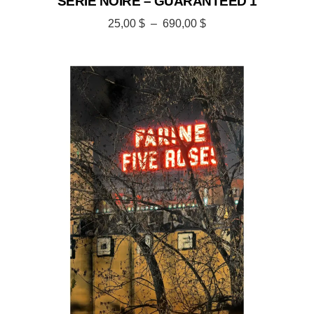
SÉRIE NOIRE – GUARANTEED 1
25,00
$
–
690,00
$