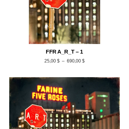
FFR A_R_T – 1
25,00
$
–
690,00
$