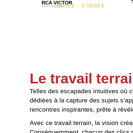
RCA VICTOR
S
360,00
$
–
3 700,00
$
Séries originales
Le travail terra
Telles des escapades intuitives où c
dédiées à la capture des sujets s’ap
rencontres inspirantes, prête à révé
Avec ce travail terrain, la vision cr
Conséquemment, chacun des clics dev