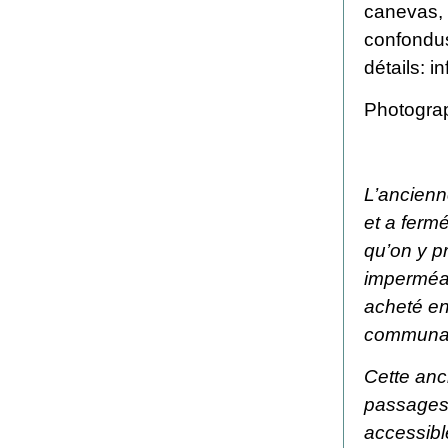
canevas, p
confondus
détails:
i
Photograp
L’ancienn
et a ferm
qu’on y pr
imperméabi
acheté en
communaut
Cette anc
passages 
accessible