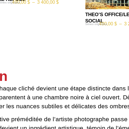
490,00
$
–
3 400,00
$
éries originales
THEO’S OFFICE/L
SOCIAL
490,00
$
–
3 
Séries originales
in
haque cliché devient une étape distincte dans l
parentent à une chambre noire à ciel ouvert. Dè
ler les nuances subtiles et délicates des ombres
éative préméditée de l’artiste photographe passe 
ient un ingrédient artistique, témoin de l’ém