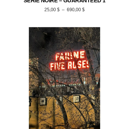
SÉRIE NOIRE – GUARANTEED 1
25,00
$
–
690,00
$