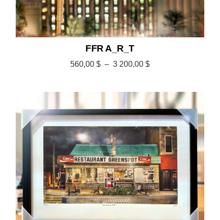
FFR A_R_T
560,00
$
–
3 200,00
$