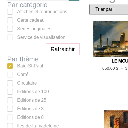
Par catégorie
Affiches et reproductions
Carte cadeau
Séries originales
Service de visualisation
Rafraichir
Par thème
LE MOU
Baie-St-Paul
650,00
$
–
3
Carré
Circulaire
Éditions de 100
Éditions de 25
Éditions de 3
Éditions de 8
Iles-de-la-madeleine