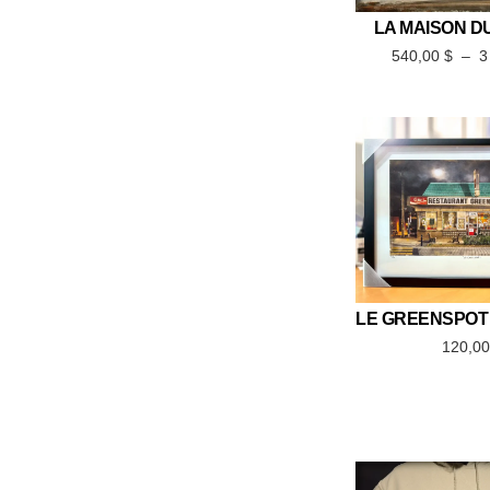
LA MAISON D
540,00
$
–
3
120,0