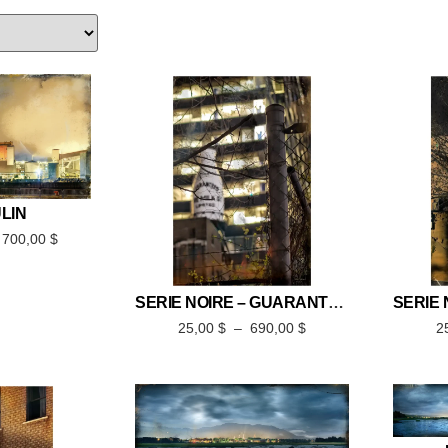
LIN
 700,00
$
SÉRIE NOIRE – GUARANTEED 1
25,00
$
–
690,00
$
2