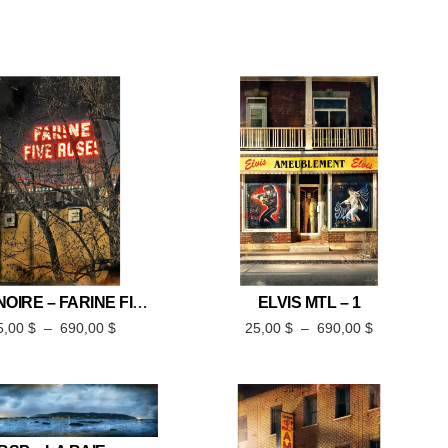
SÉRIE NOIRE – FARINE FIVE ROSES 1
ELVIS MTL – 1
5,00
$
–
690,00
$
25,00
$
–
690,00
$