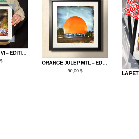
ART MY WORLD VI – ÉDITION LIMITÉE 12×12
0
$
ORANGE JULEP MTL – ÉDITION LIMITÉE 12×12
90,00
$