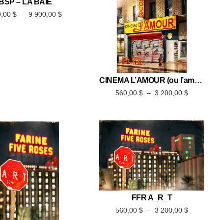
BSP – LA BAIE
0,00
$
–
9 900,00
$
CINÉMA L’AMOUR (ou l’amour avec un grand C)
560,00
$
–
3 200,00
$
FFR A_R_T
560,00
$
–
3 200,00
$