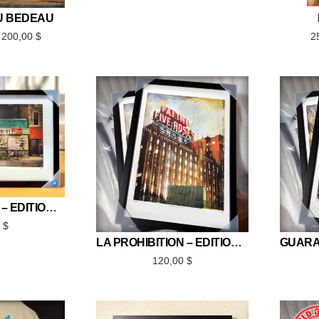
U BEDEAU
 200,00
$
2
LE GREENSPOT – ÉDITION LIMITÉE 12×18
0
$
LA PROHIBITION – ÉDITION LIMITÉE 12×18
120,00
$