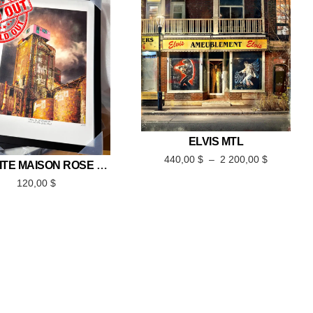
ELVIS MTL
440,00
$
–
2 200,00
$
LA PETITE MAISON ROSE – ÉDITION LIMITÉE 12×18
120,00
$