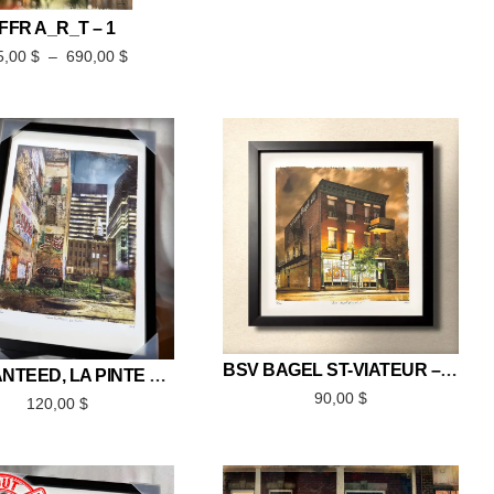
FFR A_R_T – 1
5,00
$
–
690,00
$
BSV BAGEL ST-VIATEUR – ÉDITION LIMITÉE 12×12
GUARANTEED, LA PINTE – ÉDITION LIMITÉE 12×18
90,00
$
120,00
$