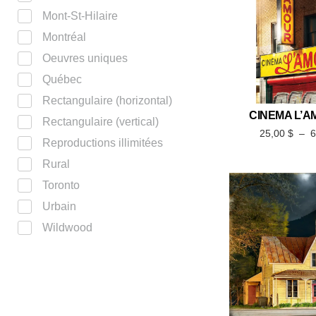
Mont-St-Hilaire
Montréal
Oeuvres uniques
Québec
Rectangulaire (horizontal)
CINEMA L’A
Rectangulaire (vertical)
25,00
$
–
Reproductions illimitées
Rural
Toronto
Urbain
Wildwood